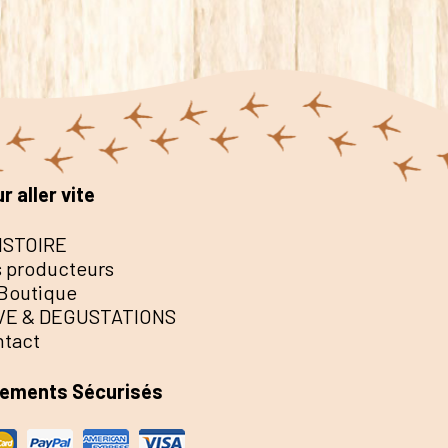
r aller vite
ISTOIRE
 producteurs
Boutique
VE & DEGUSTATIONS
ntact
iements Sécurisés