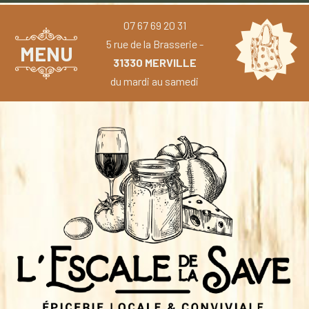
07 67 69 20 31
5 rue de la Brasserie -
MENU
31330 MERVILLE
du mardi au samedi