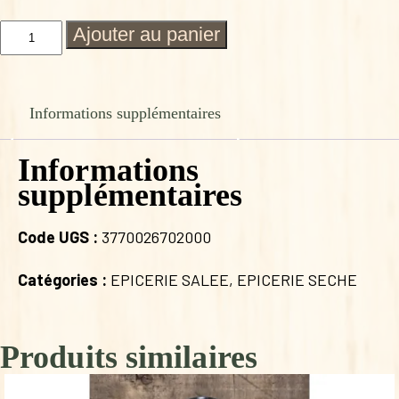
quantité
Ajouter au panier
de
MARILYN
SARRASIN/
BLE
Informations supplémentaires
TENDRE
Informations
supplémentaires
Code UGS :
3770026702000
Catégories :
EPICERIE SALEE
,
EPICERIE SECHE
Produits similaires