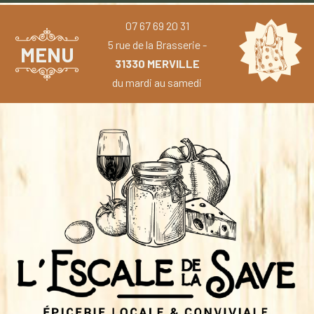
07 67 69 20 31
5 rue de la Brasserie -
MENU
31330 MERVILLE
du mardi au samedi