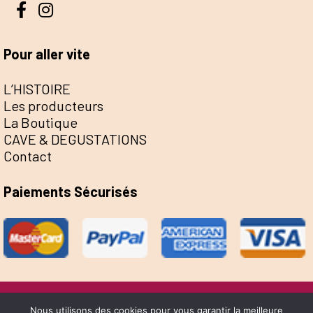
Pour aller vite
L’HISTOIRE
Les producteurs
La Boutique
CAVE & DEGUSTATIONS
Contact
Paiements Sécurisés
@Escale de la Save 2022 - Réalisation Sophie
Nous utilisons des cookies pour vous garantir la meilleure