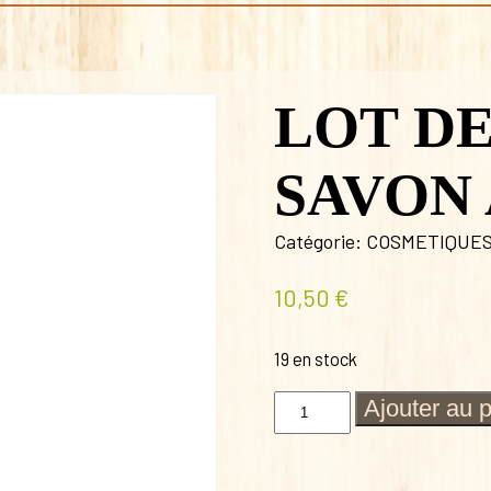
LOT DE
SAVON
Catégorie:
COSMETIQUE
10,50
€
19 en stock
quantité
Ajouter au 
de
LOT
DE