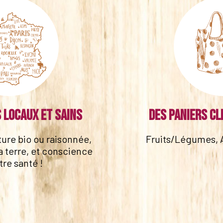
 locaux et sains
Des paniers cl
lture bio ou raisonnée,
Fruits/Légumes, 
a terre, et conscience
tre santé !