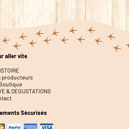
r aller vite
ISTOIRE
 producteurs
Boutique
VE & DEGUSTATIONS
ntact
iements Sécurisés