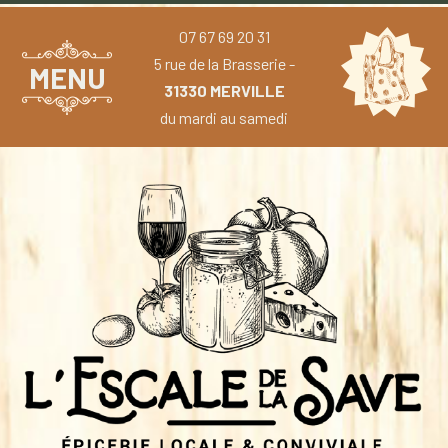
07 67 69 20 31
5 rue de la Brasserie -
MENU
31330 MERVILLE
du mardi au samedi