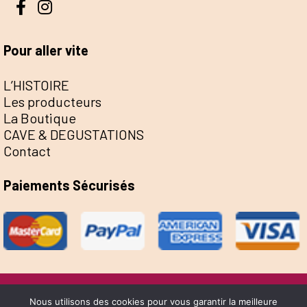
Pour aller vite
L’HISTOIRE
Les producteurs
La Boutique
CAVE & DEGUSTATIONS
Contact
Paiements Sécurisés
@Escale de la Save 2022 - Réalisation Sophie
Nous utilisons des cookies pour vous garantir la meilleure