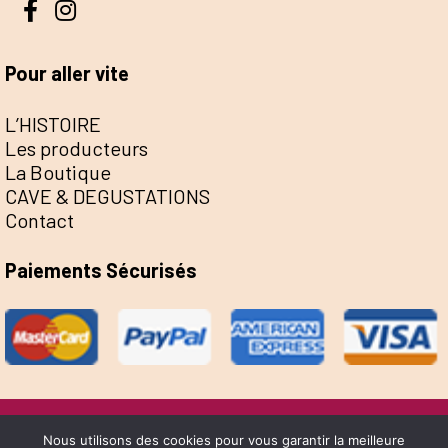
Pour aller vite
L’HISTOIRE
Les producteurs
La Boutique
CAVE & DEGUSTATIONS
Contact
Paiements Sécurisés
@Escale de la Save 2022 - Réalisation Sophie
Nous utilisons des cookies pour vous garantir la meilleure