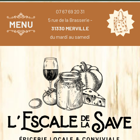
07 67 69 20 31
5 rue de la Brasserie -
MENU
31330 MERVILLE
du mardi au samedi