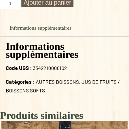
quantité
Ajouter au panier
de
JUS
PETILLANT
POMME
Informations supplémentaires
POIRE
Informations
supplémentaires
Code UGS :
3342210000102
Catégories :
AUTRES BOISSONS
,
JUS DE FRUITS /
BOISSONS SOFTS
Produits similaires