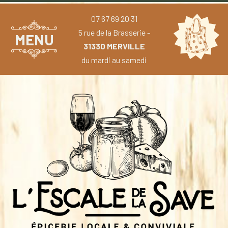
07 67 69 20 31
5 rue de la Brasserie -
MENU
31330 MERVILLE
du mardi au samedi