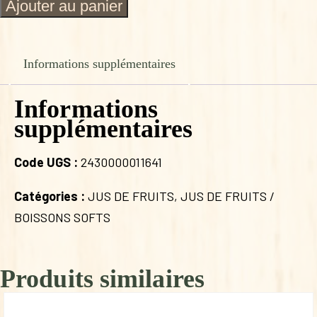
quantité
Ajouter au panier
de
JUS
DE
POMME
Informations supplémentaires
KIWI
BIO
Informations
supplémentaires
Code UGS :
2430000011641
Catégories :
JUS DE FRUITS
,
JUS DE FRUITS /
BOISSONS SOFTS
Produits similaires