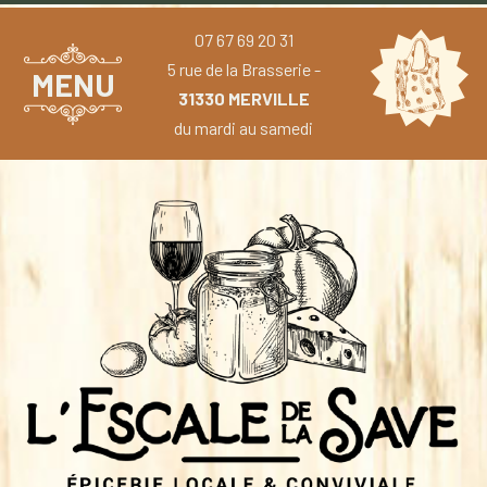
07 67 69 20 31
5 rue de la Brasserie -
MENU
31330 MERVILLE
du mardi au samedi