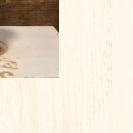
POMME
BIO
25
CL