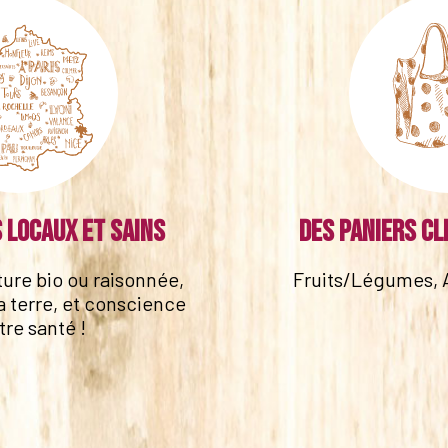
 locaux et sains
Des paniers cl
lture bio ou raisonnée,
Fruits/Légumes, 
a terre, et conscience
tre santé !