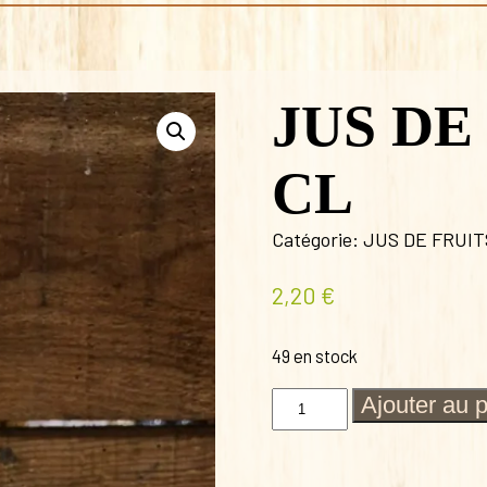
JUS DE
CL
Catégorie:
JUS DE FRUIT
2,20
€
49 en stock
quantité
Ajouter au 
de
JUS
DE