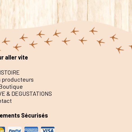
r aller vite
ISTOIRE
 producteurs
Boutique
VE & DEGUSTATIONS
ntact
iements Sécurisés