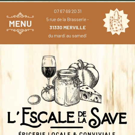
07 67 69 20 31
5 rue de la Brasserie -
MENU
31330 MERVILLE
du mardi au samedi