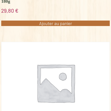
180g
29,80
€
Ajouter au panier