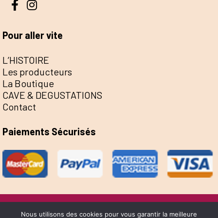
Pour aller vite
L’HISTOIRE
Les producteurs
La Boutique
CAVE & DEGUSTATIONS
Contact
Paiements Sécurisés
@Escale de la Save 2022 - Réalisation Sophie
Nous utilisons des cookies pour vous garantir la meilleure