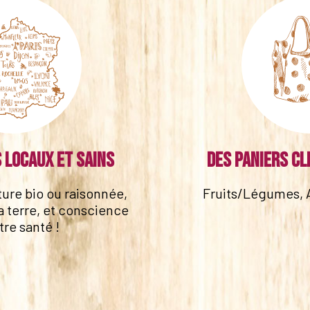
 locaux et sains
Des paniers cl
lture bio ou raisonnée,
Fruits/Légumes, 
a terre, et conscience
tre santé !