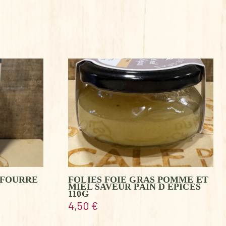
 FOURRE
FOLIES FOIE GRAS POMME ET
MIEL SAVEUR PAIN D EPICES
110G
4,50
€