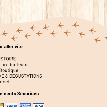
r aller vite
ISTOIRE
 producteurs
Boutique
VE & DEGUSTATIONS
ntact
iements Sécurisés