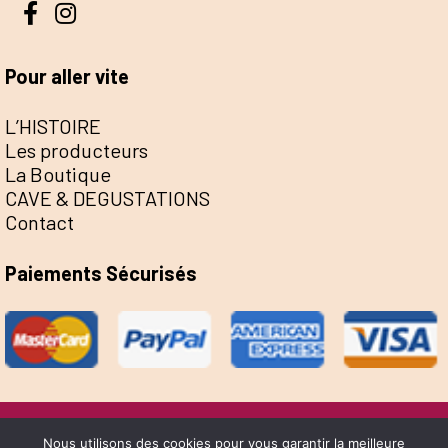
Pour aller vite
L’HISTOIRE
Les producteurs
La Boutique
CAVE & DEGUSTATIONS
Contact
Paiements Sécurisés
@Escale de la Save 2022 - Réalisation Sophie
Nous utilisons des cookies pour vous garantir la meilleure