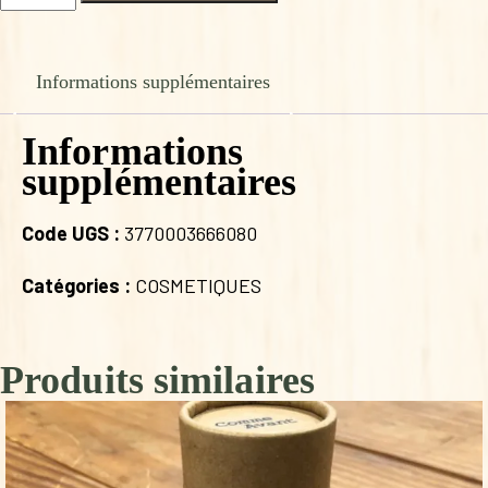
de
HUILE
D'AMANDE
DOUCE
Informations supplémentaires
Informations
supplémentaires
Code UGS :
3770003666080
Catégories :
COSMETIQUES
Produits similaires