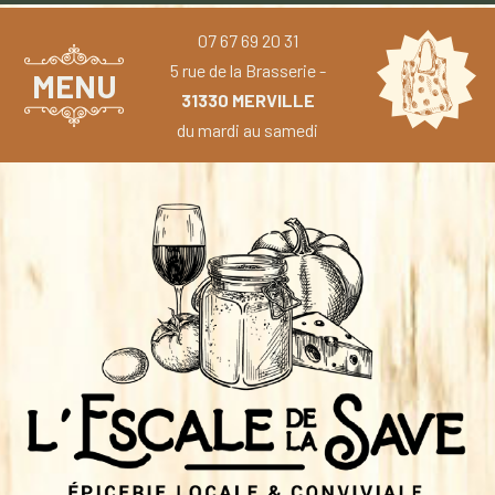
07 67 69 20 31
5 rue de la Brasserie -
MENU
31330 MERVILLE
du mardi au samedi