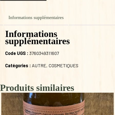
de
DEODORANT
SOLIDE
MONOI
Informations supplémentaires
60g
Informations
supplémentaires
Code UGS :
3760349311607
Catégories :
AUTRE
,
COSMETIQUES
Produits similaires