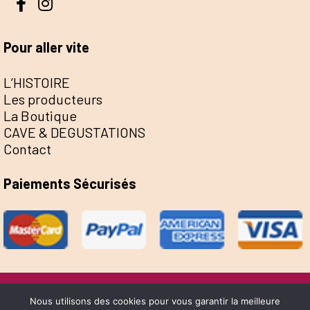
Pour aller vite
L’HISTOIRE
Les producteurs
La Boutique
CAVE & DEGUSTATIONS
Contact
Paiements Sécurisés
@Escale de la Save 2022 - Réalisation Sophie
Nous utilisons des cookies pour vous garantir la meilleure