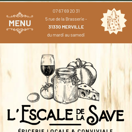
07 67 69 20 31
5 rue de la Brasserie -
MENU
31330 MERVILLE
du mardi au samedi