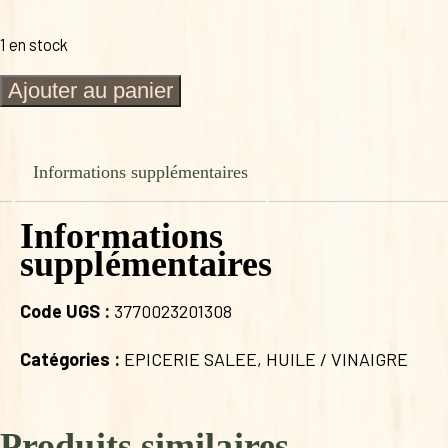
1 en stock
quantité
Ajouter au panier
de
HUILE
50CL
DE
Informations supplémentaires
TOURNESOL
MOULIN
Informations
DU
PLANET
supplémentaires
50
CL
Code UGS :
3770023201308
Catégories :
EPICERIE SALEE
,
HUILE / VINAIGRE
Produits similaires