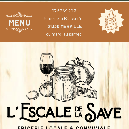
07 67 69 20 31
5 rue de la Brasserie -
MENU
31330 MERVILLE
du mardi au samedi