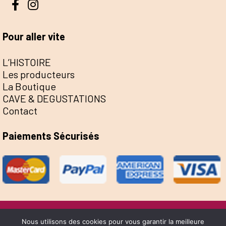
Pour aller vite
L’HISTOIRE
Les producteurs
La Boutique
CAVE & DEGUSTATIONS
Contact
Paiements Sécurisés
@Escale de la Save 2022 - Réalisation Sophie
Nous utilisons des cookies pour vous garantir la meilleure