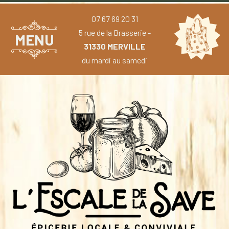
07 67 69 20 31
5 rue de la Brasserie -
MENU
31330 MERVILLE
du mardi au samedi