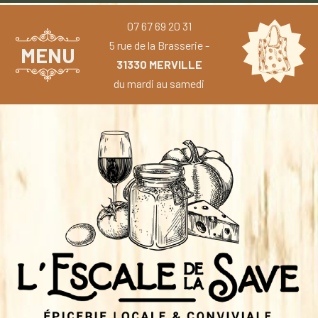
07 67 69 20 31
5 rue de la Brasserie -
MENU
31330 MERVILLE
du mardi au samedi