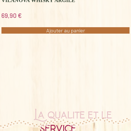
VILANOVA WHISKY ARGILE
69,90
€
Ajouter au panier
La qualité et le
service