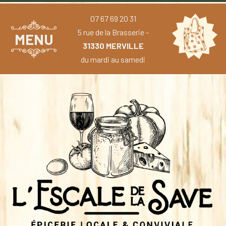
07 67 69 20 31
5 rue de la Brasserie -
MENU
31330 MERVILLE
du mardi au samedi