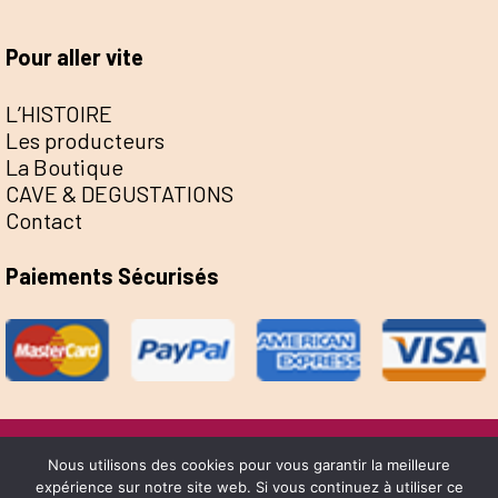
Pour aller vite
L’HISTOIRE
Les producteurs
La Boutique
CAVE & DEGUSTATIONS
Contact
Paiements Sécurisés
@Escale de la Save 2022 - Réalisation Sophie
Nous utilisons des cookies pour vous garantir la meilleure
expérience sur notre site web. Si vous continuez à utiliser ce