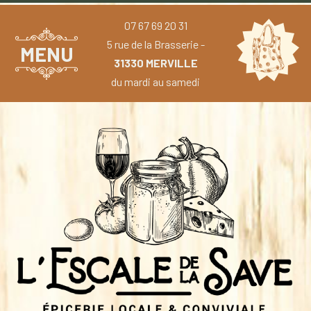
07 67 69 20 31
5 rue de la Brasserie -
MENU
31330 MERVILLE
du mardi au samedi