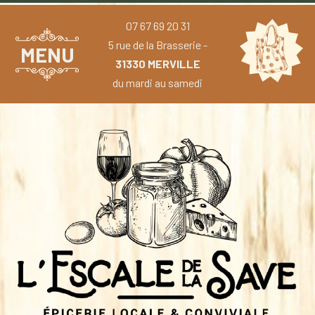
07 67 69 20 31
5 rue de la Brasserie -
MENU
31330 MERVILLE
du mardi au samedi