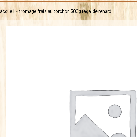
accueil
»
fromage frais au torchon 300g regal de renard