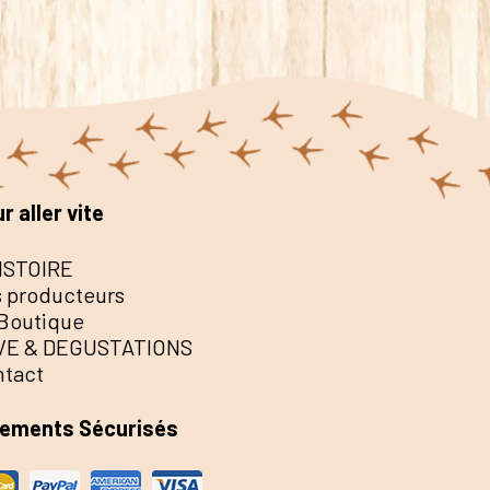
r aller vite
ISTOIRE
 producteurs
Boutique
VE & DEGUSTATIONS
ntact
iements Sécurisés