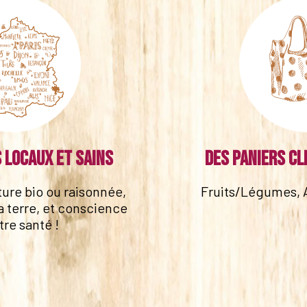
 locaux et sains
Des paniers cl
lture bio ou raisonnée,
Fruits/Légumes, 
a terre, et conscience
tre santé !