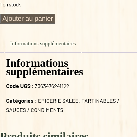
1 en stock
quantité
Ajouter au panier
de
FOLIES
FROMAGE
POIRE
Informations supplémentaires
ET
MIEL
Informations
AUX
EPICES
supplémentaires
120G
Code UGS :
3363476241122
Catégories :
EPICERIE SALEE
,
TARTINABLES /
SAUCES / CONDIMENTS
Produits similaires