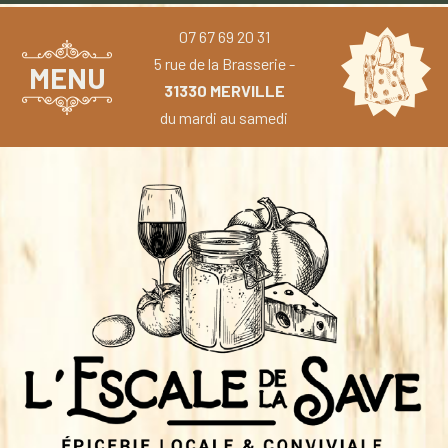
07 67 69 20 31
5 rue de la Brasserie -
MENU
31330 MERVILLE
du mardi au samedi