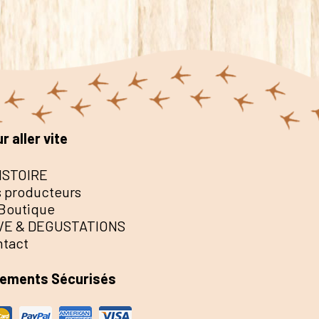
r aller vite
ISTOIRE
 producteurs
Boutique
VE & DEGUSTATIONS
ntact
iements Sécurisés