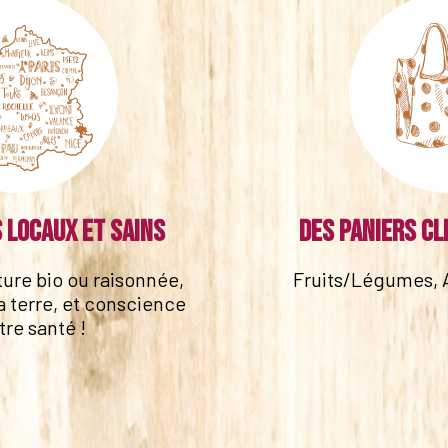
 locaux et sains
Des paniers cl
lture bio ou raisonnée,
Fruits/Légumes, 
a terre, et conscience
tre santé !