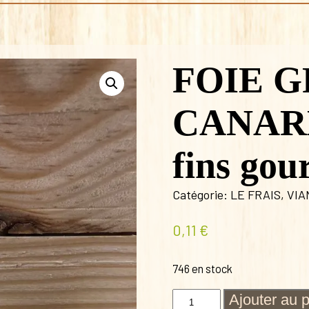
FOIE G
CANARD
fins gou
Catégorie:
LE FRAIS
,
VIA
0,11
€
746 en stock
quantité
Ajouter au 