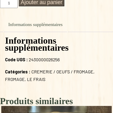
quantité
Ajouter au panier
de
ETOILE
DE
NOEL
Informations supplémentaires
chevre
Informations
supplémentaires
Code UGS :
2430000026256
Catégories :
CREMERIE / OEUFS / FROMAGE
,
FROMAGE
,
LE FRAIS
Produits similaires