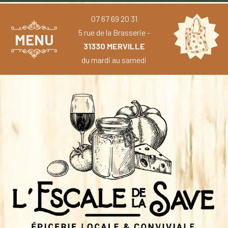
07 67 69 20 31
5 rue de la Brasserie -
MENU
31330 MERVILLE
du mardi au samedi