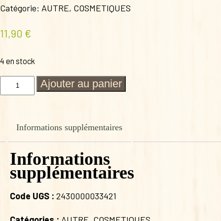
Catégorie:
AUTRE
,
COSMETIQUES
11,90
€
4 en stock
quantité
Ajouter au panier
de
DEODORANT
SOLIDE
BEURRE
Informations supplémentaires
DE
CACAO
EUCALYPTUS
Informations
ET
supplémentaires
PIN
SYLVESTRE
Code UGS :
2430000033421
Catégories :
AUTRE
,
COSMETIQUES