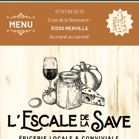
07 67 69 20 31
5 rue de la Brasserie -
MENU
31330 MERVILLE
du mardi au samedi