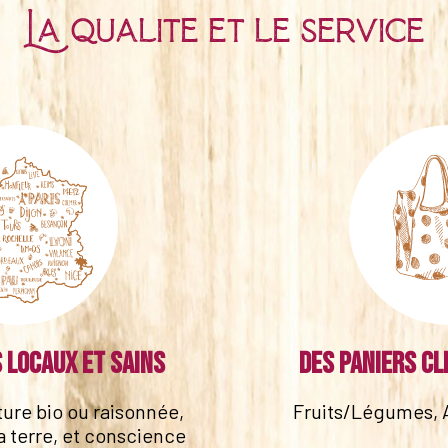
La qualité et le service
 locaux et sains
Des paniers cl
lture bio ou raisonnée,
Fruits/Légumes, 
a terre, et conscience