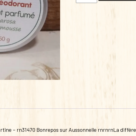
de
DEODORANT
LEGEREMENT
PARFUME
MABALAS
 Martine – rn31470 Bonrepos sur Aussonnelle rnrnrnLa diff