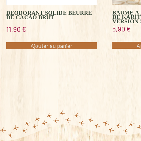
BAUME A 
DEODORANT SOLIDE BEURRE
DE KARI
DE CACAO BRUT
VERSION 
5,90
€
11,90
€
A
Ajouter au panier