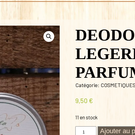
DEODO
LEGER
PARFU
Catégorie:
COSMETIQUE
9,50
€
11 en stock
quantité
Ajouter au 