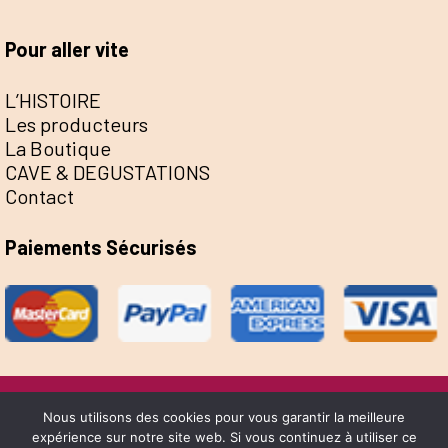
Pour aller vite
L’HISTOIRE
Les producteurs
La Boutique
CAVE & DEGUSTATIONS
Contact
Paiements Sécurisés
@Escale de la Save 2022 - Réalisation Sophie
Nous utilisons des cookies pour vous garantir la meilleure
expérience sur notre site web. Si vous continuez à utiliser ce
Bernard &
Yume Design
-
Mentions Légales
-