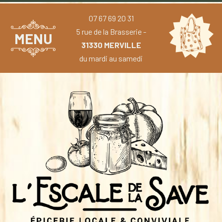
07 67 69 20 31
5 rue de la Brasserie -
MENU
31330 MERVILLE
du mardi au samedi