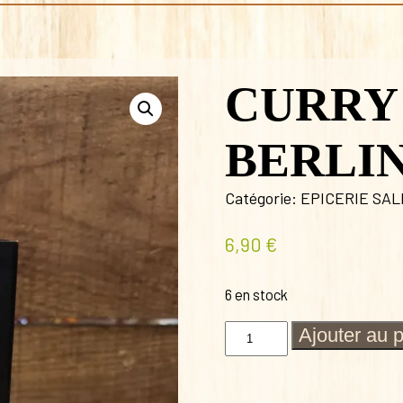
CURRY 
BERLI
Catégorie:
EPICERIE SA
6,90
€
6 en stock
quantité
Ajouter au 
de
CURRY
10