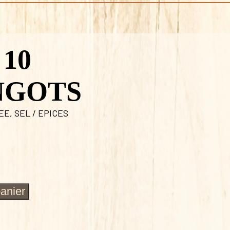
10
NGOTS
LEE
,
SEL / EPICES
panier