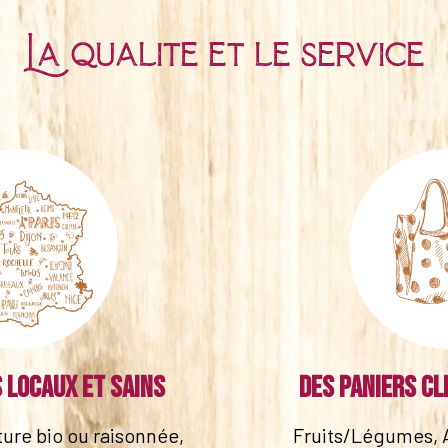
La qualité et le service
 locaux et sains
Des paniers cl
lture bio ou raisonnée,
Fruits/Légumes, 