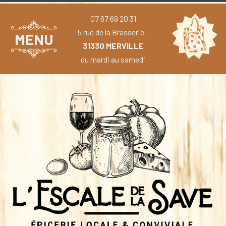
07 67 69 20 31
5 rue de la Brasserie -
MENU
31330 MERVILLE
du mardi au samedi