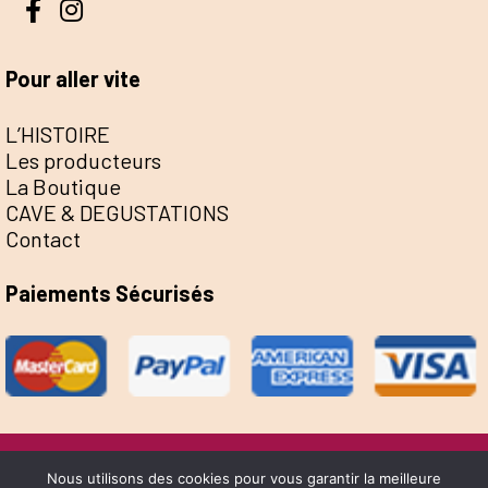
Pour aller vite
L’HISTOIRE
Les producteurs
La Boutique
CAVE & DEGUSTATIONS
Contact
Paiements Sécurisés
@Escale de la Save 2022 - Réalisation Sophie
Nous utilisons des cookies pour vous garantir la meilleure