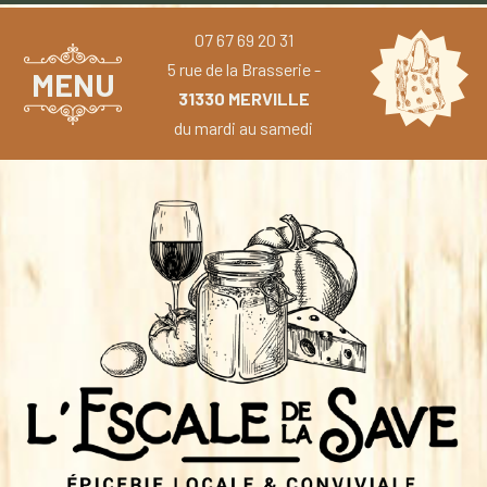
07 67 69 20 31
5 rue de la Brasserie -
MENU
31330 MERVILLE
du mardi au samedi