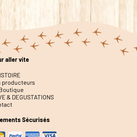
r aller vite
ISTOIRE
 producteurs
Boutique
VE & DEGUSTATIONS
ntact
iements Sécurisés