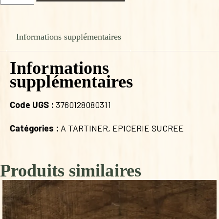
de
CONFITURE
MURE
EPEPINEE
Informations supplémentaires
Informations
supplémentaires
Code UGS :
3760128080311
Catégories :
A TARTINER
,
EPICERIE SUCREE
Produits similaires