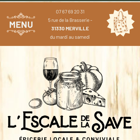
07 67 69 20 31
5 rue de la Brasserie -
MENU
31330 MERVILLE
du mardi au samedi