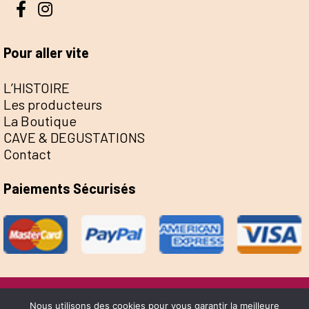
Pour aller vite
L’HISTOIRE
Les producteurs
La Boutique
CAVE & DEGUSTATIONS
Contact
Paiements Sécurisés
@Escale de la Save 2022 - Réalisation Sophie
Nous utilisons des cookies pour vous garantir la meilleure