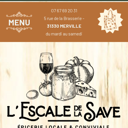
07 67 69 20 31
5 rue de la Brasserie -
MENU
31330 MERVILLE
du mardi au samedi