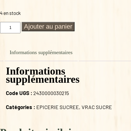
4 en stock
quantité
Ajouter au panier
de
GRANOLA
CHOCOLAT
500g
Informations supplémentaires
FERME
DE
LA
Informations
GARENNE
supplémentaires
Code UGS :
2430000030215
Catégories :
EPICERIE SUCREE
,
VRAC SUCRE