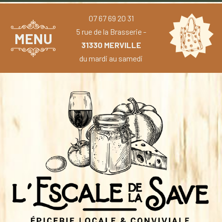
07 67 69 20 31
5 rue de la Brasserie -
MENU
31330 MERVILLE
du mardi au samedi