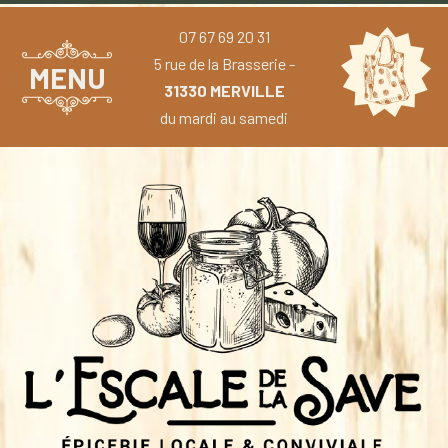
07 67 69 20 31
5 rue de la Brasserie -
MENU
31330 MERVILLE
du mardi au samedi