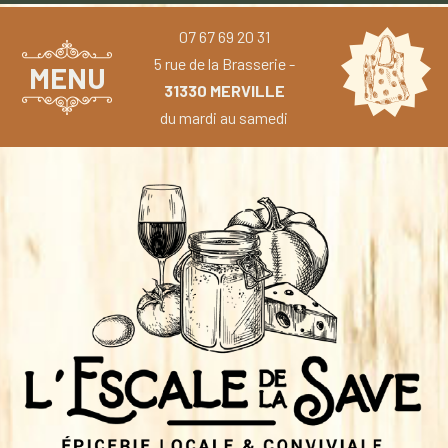
07 67 69 20 31
5 rue de la Brasserie -
MENU
31330 MERVILLE
du mardi au samedi