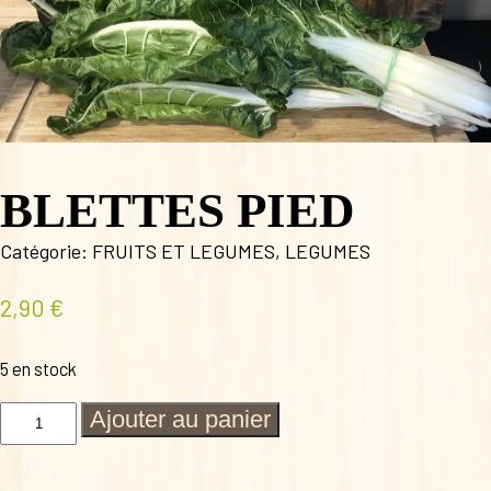
BLETTES PIED
Catégorie:
FRUITS ET LEGUMES
,
LEGUMES
2,90
€
5 en stock
quantité
Ajouter au panier
de
BLETTES
PIED