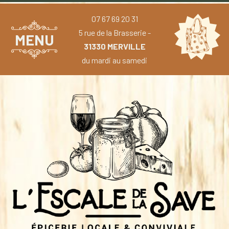
07 67 69 20 31
5 rue de la Brasserie -
MENU
31330 MERVILLE
du mardi au samedi