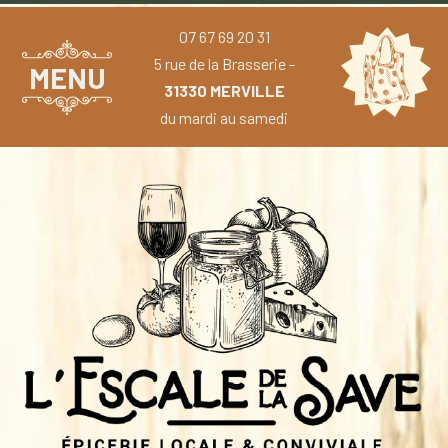
07 67 69 20 31
5 rue de la Brasserie -
MENU
31330 MERVILLE
du mardi au samedi