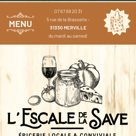
07 67 69 20 31
5 rue de la Brasserie -
MENU
31330 MERVILLE
du mardi au samedi