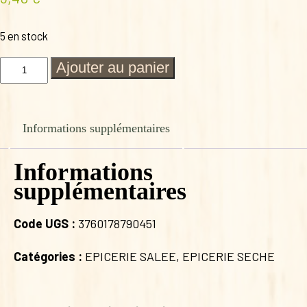
5 en stock
quantité
Ajouter au panier
de
CHAPELURE
EXTRA
BIO
Informations supplémentaires
Informations
supplémentaires
Code UGS :
3760178790451
Catégories :
EPICERIE SALEE
,
EPICERIE SECHE