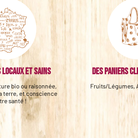
 locaux et sains
Des paniers cl
lture bio ou raisonnée,
Fruits/Légumes, 
a terre, et conscience
tre santé !