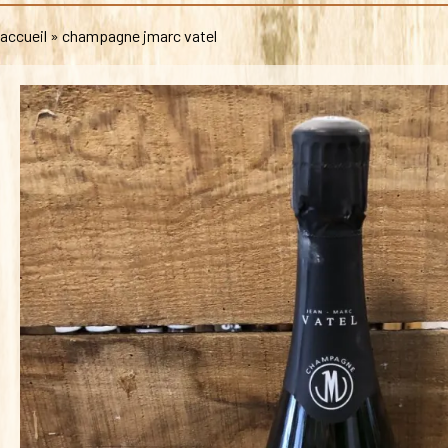
accueil
»
champagne jmarc vatel