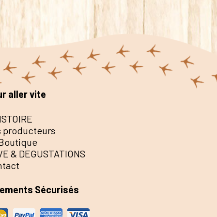
r aller vite
ISTOIRE
 producteurs
Boutique
VE & DEGUSTATIONS
ntact
iements Sécurisés