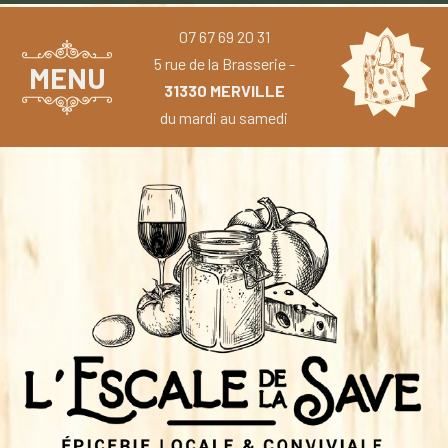
07 67 69 20 31
5 rue de la Brasserie -
MENU
31330 MERVILLE
du mardi au samedi