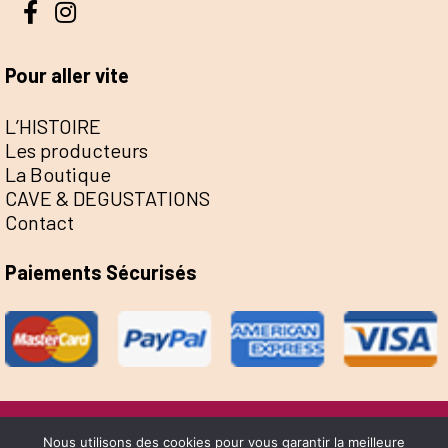
Pour aller vite
L’HISTOIRE
Les producteurs
La Boutique
CAVE & DEGUSTATIONS
Contact
Paiements Sécurisés
@Escale de la Save 2022 - Réalisation Sophie
Nous utilisons des cookies pour vous garantir la meilleure