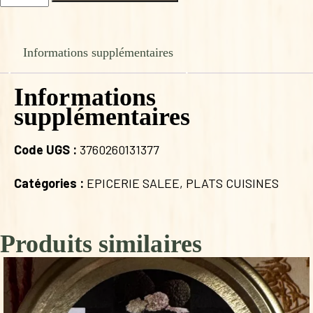
de
CASSOULET
LACAS
580g
Informations supplémentaires
Informations
supplémentaires
Code UGS :
3760260131377
Catégories :
EPICERIE SALEE
,
PLATS CUISINES
Produits similaires