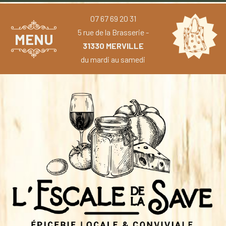
07 67 69 20 31
5 rue de la Brasserie -
MENU
31330 MERVILLE
du mardi au samedi