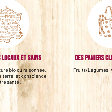
 locaux et sains
Des paniers cl
lture bio ou raisonnée,
Fruits/Légumes, 
a terre, et conscience
tre santé !