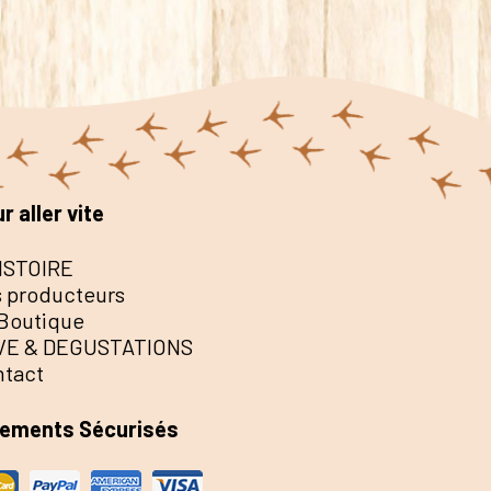
r aller vite
ISTOIRE
 producteurs
Boutique
VE & DEGUSTATIONS
ntact
iements Sécurisés