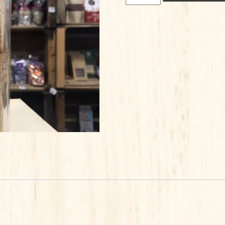
de
BISCOTTES
BIO
CEREALES
ET
GRAINES