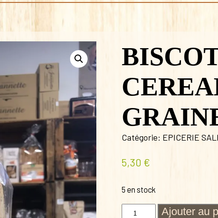
BISCOT
CEREA
GRAIN
Catégorie:
EPICERIE SA
5,30
€
5 en stock
quantité
Ajouter au 