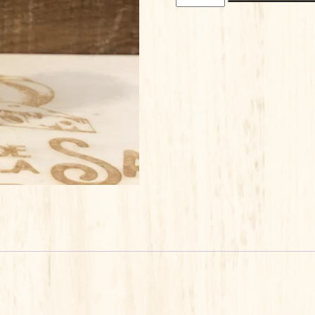
de
APRES
SOLEIL
SOLIDE
A
L'HUILE
D'AMANDE
DOUCE