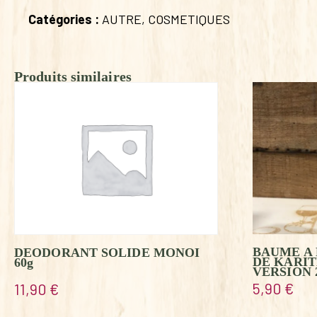
Catégories :
AUTRE
,
COSMETIQUES
Produits similaires
BAUME A 
DEODORANT SOLIDE MONOI
DE KARI
60g
VERSION 
5,90
€
11,90
€