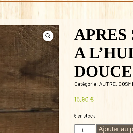
APRES 
A L’HU
DOUCE
Catégorie:
AUTRE
,
COSM
15,90
€
6 en stock
quantité
Ajouter au 