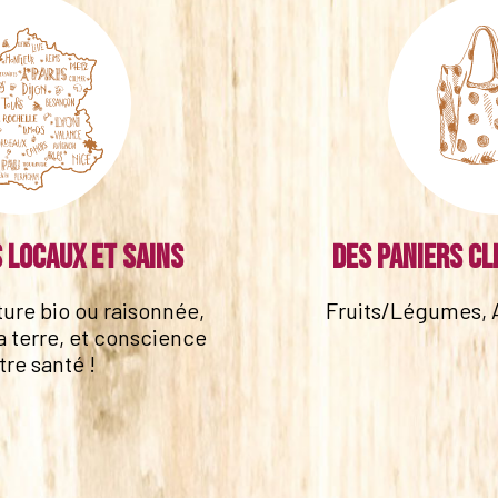
 locaux et sains
Des paniers cl
lture bio ou raisonnée,
Fruits/Légumes, 
a terre, et conscience
tre santé !