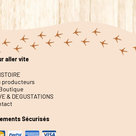
r aller vite
ISTOIRE
 producteurs
Boutique
VE & DEGUSTATIONS
ntact
iements Sécurisés