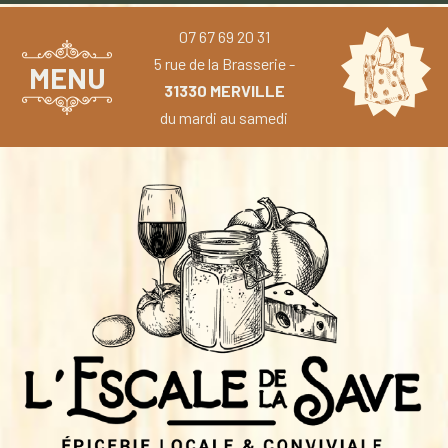
07 67 69 20 31
5 rue de la Brasserie -
MENU
31330 MERVILLE
du mardi au samedi