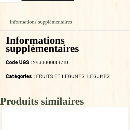
de
POMME
DE
TERRE
Informations supplémentaires
JAZZY
Informations
supplémentaires
Code UGS :
2430000001710
Catégories :
FRUITS ET LEGUMES
,
LEGUMES
Produits similaires