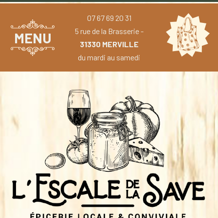
07 67 69 20 31
5 rue de la Brasserie -
MENU
31330 MERVILLE
du mardi au samedi