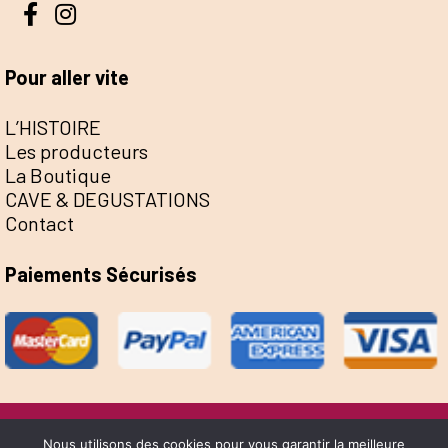
Pour aller vite
L’HISTOIRE
Les producteurs
La Boutique
CAVE & DEGUSTATIONS
Contact
Paiements Sécurisés
@Escale de la Save 2022 - Réalisation Sophie
Nous utilisons des cookies pour vous garantir la meilleure