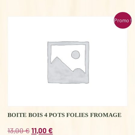
Promo !
BOITE BOIS 4 POTS FOLIES FROMAGE
Le
Le
13,00
€
11,00
€