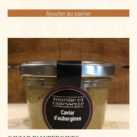
prix
prix
initial
actuel
Ajouter au panier
était :
est :
13,00 €.
11,00 €.