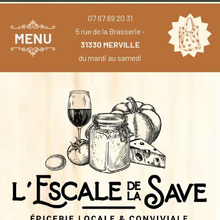
07 67 69 20 31
5 rue de la Brasserie -
MENU
31330 MERVILLE
du mardi au samedi