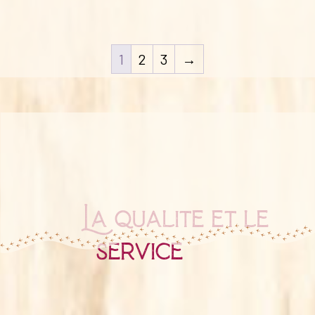
1
2
3
→
La qualité et le
service