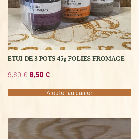
ETUI DE 3 POTS 45g FOLIES FROMAGE
Le
Le
9,80
€
8,50
€
prix
prix
initial
actuel
Ajouter au panier
était :
est :
9,80 €.
8,50 €.