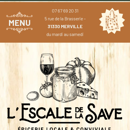
07 67 69 20 31
5 rue de la Brasserie -
MENU
31330 MERVILLE
du mardi au samedi