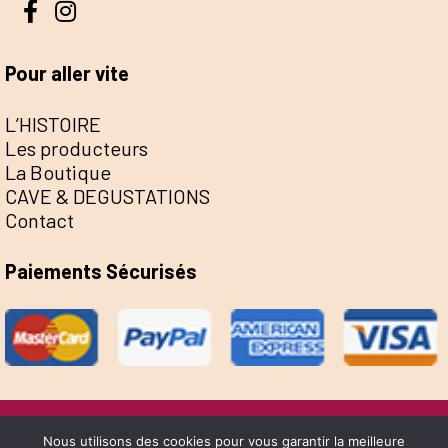
Pour aller vite
L’HISTOIRE
Les producteurs
La Boutique
CAVE & DEGUSTATIONS
Contact
Paiements Sécurisés
@Escale de la Save 2022 - Réalisation Sophie
Nous utilisons des cookies pour vous garantir la meilleure