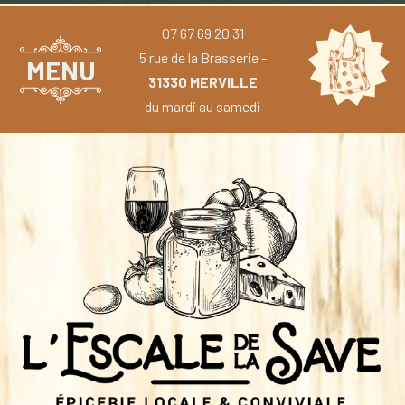
07 67 69 20 31
5 rue de la Brasserie -
MENU
31330 MERVILLE
du mardi au samedi