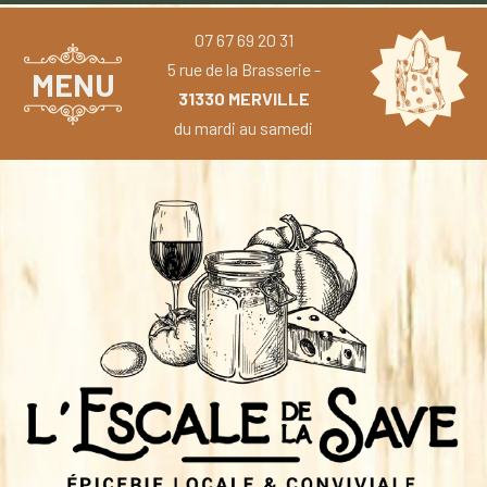
07 67 69 20 31
5 rue de la Brasserie -
MENU
31330 MERVILLE
du mardi au samedi