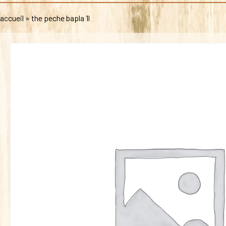
accueil
»
the peche bapla 1l