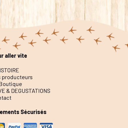
r aller vite
ISTOIRE
 producteurs
Boutique
VE & DEGUSTATIONS
ntact
iements Sécurisés