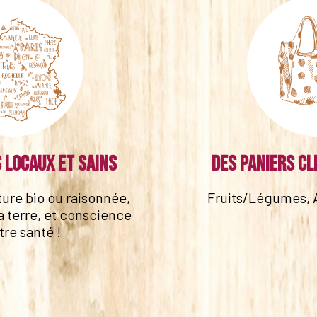
 locaux et sains
Des paniers cl
lture bio ou raisonnée,
Fruits/Légumes, 
a terre, et conscience
tre santé !